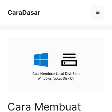
Langsung
ke
CaraDasar
Menu
isi
Cara Membuat