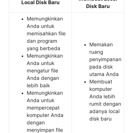
Local Disk Baru
Disk Baru
Memungkinkan
Anda untuk
memisahkan file
dan program
Memakan
yang berbeda
ruang
Memungkinkan
penyimpanan
Anda untuk
pada disk
mengatur file
utama Anda
Anda dengan
Membuat
lebih baik
komputer
Memungkinkan
Anda lebih
Anda untuk
rumit dengan
mempercepat
adanya local
komputer Anda
disk baru
dengan
menyimpan file