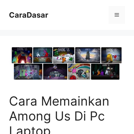
Langsung
ke
CaraDasar
Menu
isi
Cara Memainkan
Among Us Di Pc
Laptop