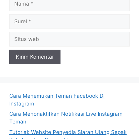
Surel
Situs
web
Cara Menemukan Teman Facebook Di
Instagram
Cara Menonaktifkan Notifikasi Live Instagram
Teman
Tutorial: Website Penyedia Siaran Ulang Sepak