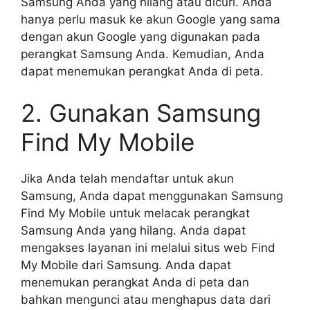
Samsung Anda yang hilang atau dicuri. Anda
hanya perlu masuk ke akun Google yang sama
dengan akun Google yang digunakan pada
perangkat Samsung Anda. Kemudian, Anda
dapat menemukan perangkat Anda di peta.
2. Gunakan Samsung
Find My Mobile
Jika Anda telah mendaftar untuk akun
Samsung, Anda dapat menggunakan Samsung
Find My Mobile untuk melacak perangkat
Samsung Anda yang hilang. Anda dapat
mengakses layanan ini melalui situs web Find
My Mobile dari Samsung. Anda dapat
menemukan perangkat Anda di peta dan
bahkan mengunci atau menghapus data dari