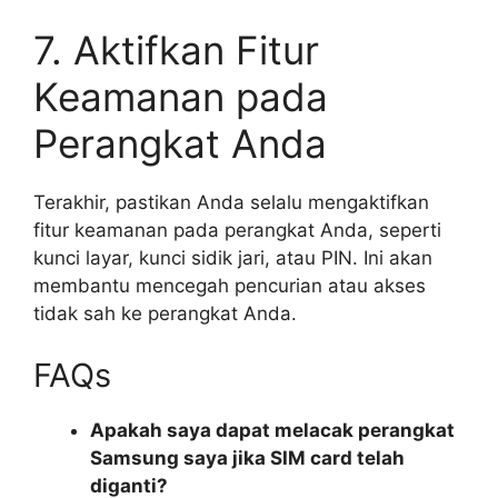
7. Aktifkan Fitur
Keamanan pada
Perangkat Anda
Terakhir, pastikan Anda selalu mengaktifkan
fitur keamanan pada perangkat Anda, seperti
kunci layar, kunci sidik jari, atau PIN. Ini akan
membantu mencegah pencurian atau akses
tidak sah ke perangkat Anda.
FAQs
Apakah saya dapat melacak perangkat
Samsung saya jika SIM card telah
diganti?