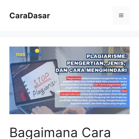
Langsung
ke
CaraDasar
Menu
isi
Bagaimana Cara