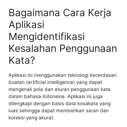
Bagaimana Cara Kerja
Aplikasi
Mengidentifikasi
Kesalahan Penggunaan
Kata?
Aplikasi ini menggunakan teknologi kecerdasan
buatan (artificial intelligence) yang dapat
mengenali pola dan aturan penggunaan kata
dalam bahasa Indonesia. Aplikasi ini juga
dilengkapi dengan basis data kosakata yang
luas sehingga dapat memberikan saran dan
koreksi yang akurat.