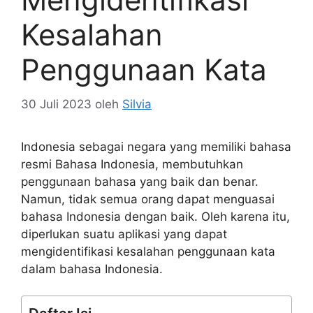
Kesalahan
Penggunaan Kata
30 Juli 2023
oleh
Silvia
Indonesia sebagai negara yang memiliki bahasa
resmi Bahasa Indonesia, membutuhkan
penggunaan bahasa yang baik dan benar.
Namun, tidak semua orang dapat menguasai
bahasa Indonesia dengan baik. Oleh karena itu,
diperlukan suatu aplikasi yang dapat
mengidentifikasi kesalahan penggunaan kata
dalam bahasa Indonesia.