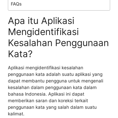
FAQs
Apa itu Aplikasi
Mengidentifikasi
Kesalahan Penggunaan
Kata?
Aplikasi mengidentifikasi kesalahan
penggunaan kata adalah suatu aplikasi yang
dapat membantu pengguna untuk mengenali
kesalahan dalam penggunaan kata dalam
bahasa Indonesia. Aplikasi ini dapat
memberikan saran dan koreksi terkait
penggunaan kata yang salah dalam suatu
kalimat.