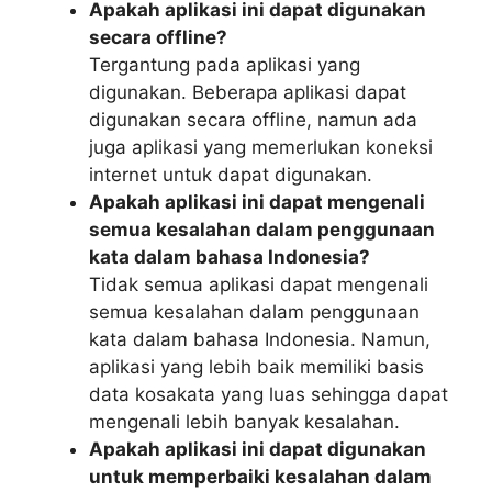
Apakah aplikasi ini dapat digunakan
secara offline?
Tergantung pada aplikasi yang
digunakan. Beberapa aplikasi dapat
digunakan secara offline, namun ada
juga aplikasi yang memerlukan koneksi
internet untuk dapat digunakan.
Apakah aplikasi ini dapat mengenali
semua kesalahan dalam penggunaan
kata dalam bahasa Indonesia?
Tidak semua aplikasi dapat mengenali
semua kesalahan dalam penggunaan
kata dalam bahasa Indonesia. Namun,
aplikasi yang lebih baik memiliki basis
data kosakata yang luas sehingga dapat
mengenali lebih banyak kesalahan.
Apakah aplikasi ini dapat digunakan
untuk memperbaiki kesalahan dalam