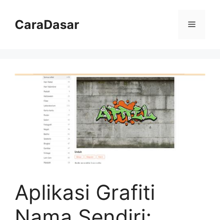
Langsung
ke
CaraDasar
Menu
isi
Aplikasi Grafiti
Nama Sendiri: